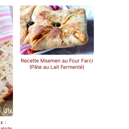
Recette Msemen au Four Farci
(Pâte au Lait Fermenté)
x :
halote