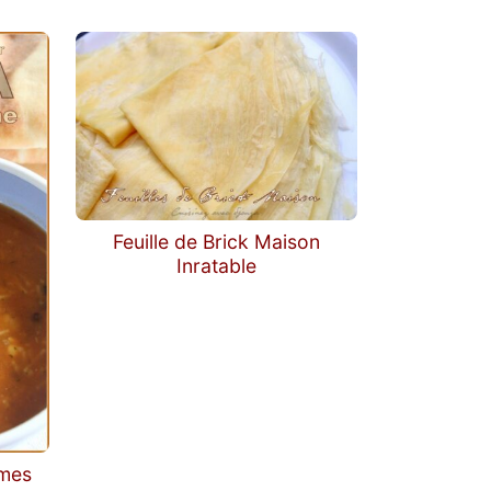
rts,…
nt des conseils et
 transformer en
Feuille de Brick Maison
Inratable
umes