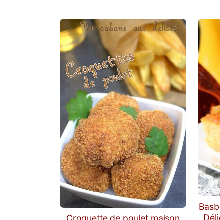
Basbo
Déli
Croquette de poulet maison