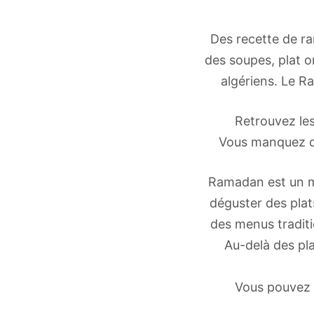
Des recette de ra
des soupes, plat o
algériens. Le R
Retrouvez le
Vous manquez d’i
Ramadan est un mo
déguster des plat
des menus traditi
Au-delà des pla
Vous pouvez 
agrémenter votr