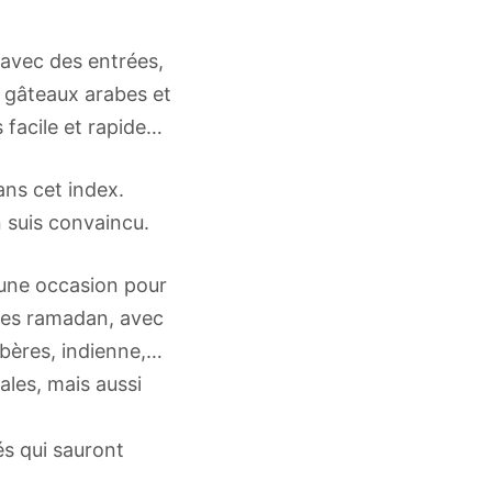
 avec des entrées,
, gâteaux arabes et
facile et rapide
ns cet index.
n suis convaincu.
 une occasion pour
ttes ramadan, avec
rbères, indienne,…
ales, mais aussi
s qui sauront
oupes, samoussa,