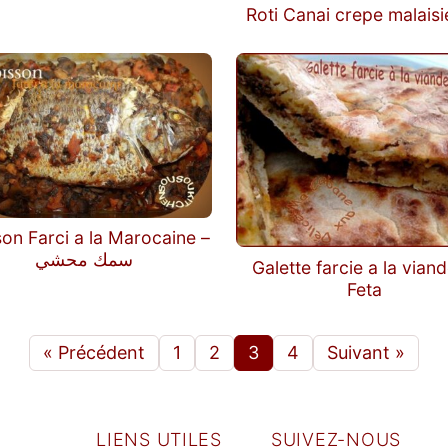
Roti Canai crepe malais
on Farci a la Marocaine –
سمك محشي
Galette farcie a la viand
Feta
« Précédent
1
2
3
4
Suivant »
LIENS UTILES
SUIVEZ-NOUS