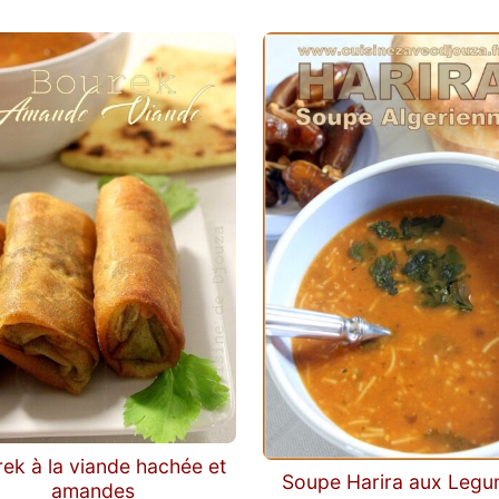
ks, salades froides, boissons rafraîchissantes, desse
e contient pas seulement des recettes, mais notamme
ur vous aider à réussir vos repas de ramadan et vous
véritable chef cuisinier.
ek à la viande hachée et
Soupe Harira aux Leg
amandes