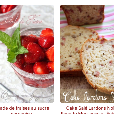
ade de fraises au sucre
Cake Salé Lardons Noi
vergeoise
Recette Moelleuse à l’Éc