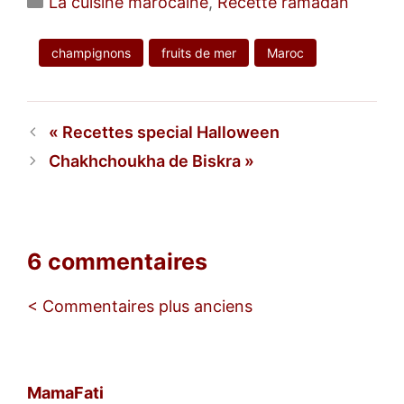
La cuisine marocaine
,
Recette ramadan
champignons
fruits de mer
Maroc
Recettes special Halloween
Chakhchoukha de Biskra
6 commentaires
Navigation
< Commentaires plus anciens
des
commentaires
MamaFati