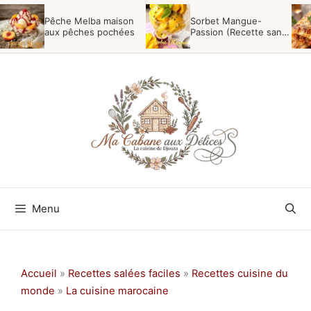
Aller
Pêche Melba maison
Sorbet Mangue-
au
aux pêches pochées
Passion (Recette sans
sorbetière)
contenu
Menu
Accueil
»
Recettes salées faciles
»
Recettes cuisine du
monde
»
La cuisine marocaine