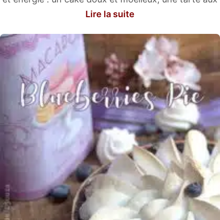
Lire la suite
fraises et au miel, un gâteau au citron,…
Et si après un déjeuner de famille vous voulez faire
plaisir à tout le monde, il n’y a rien de mieux que les
cakes et tartes tels des tartelettes aux fruits,
somptueuses et colorées.
Savourez également l’heure du thé, en servant par
exemple la plus classique des préparations, à savoir
la tarte aux pommes. Ou terminez un dîner avec un
bon cake au chocolat, une petite gâterie à la fin du
repas. N’hésitez pas ! Découvrez vite mes recettes.