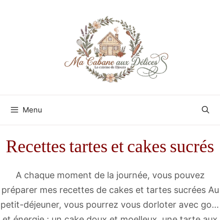
Aller
au
contenu
Menu
Recettes tartes et cakes sucrés
A chaque moment de la journée, vous pouvez
préparer mes recettes de cakes et tartes sucrées Au
petit-déjeuner, vous pourrez vous dorloter avec goût
et énergie : un cake doux et moelleux, une tarte aux