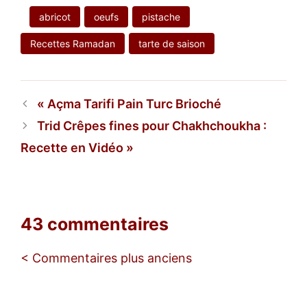
abricot
oeufs
pistache
Recettes Ramadan
tarte de saison
Açma Tarifi Pain Turc Brioché
Trid Crêpes fines pour Chakhchoukha :
Recette en Vidéo
43 commentaires
Navigation
< Commentaires plus anciens
des
commentaires