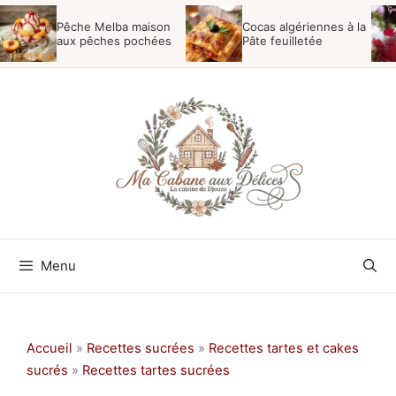
Aller
Pêche Melba maison
Cocas algériennes à la
au
aux pêches pochées
Pâte feuilletée
contenu
Menu
Accueil
»
Recettes sucrées
»
Recettes tartes et cakes
sucrés
»
Recettes tartes sucrées