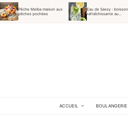
Aller
Pêche Melba maison aux
Eau de Sassy : boisson
au
pêches pochées
rafraîchissante au
concombre
contenu
ACCUEIL
BOULANGERIE