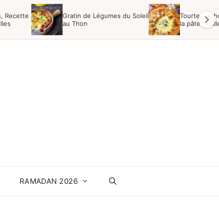
s, Recette
Gratin de Légumes du Soleil
Tourte au th
lles
au Thon
la pâte feuil
RAMADAN 2026