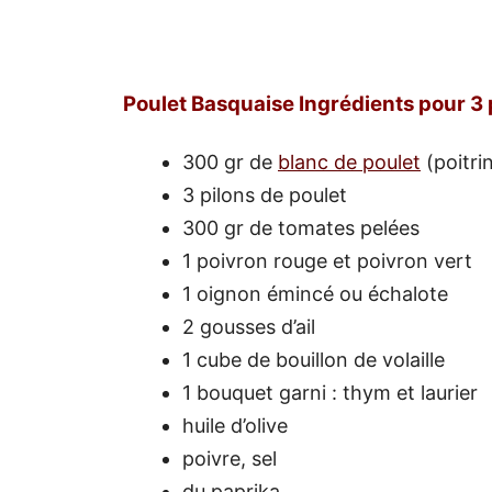
Poulet Basquaise Ingrédients pour 3
300 gr de
blanc de poulet
(poitri
3 pilons de poulet
300 gr de tomates pelées
1 poivron rouge et poivron vert
1 oignon émincé ou échalote
2 gousses d’ail
1 cube de bouillon de volaille
1 bouquet garni : thym et laurier
huile d’olive
poivre, sel
du paprika