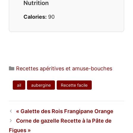
Nutrition
Calories:
90
Catégories
Recettes apéritives et amuse-bouches
ail
aubergine
Recette facile
Galette des Rois Frangipane Orange
Corne de gazelle Recette à la Pâte de
Figues