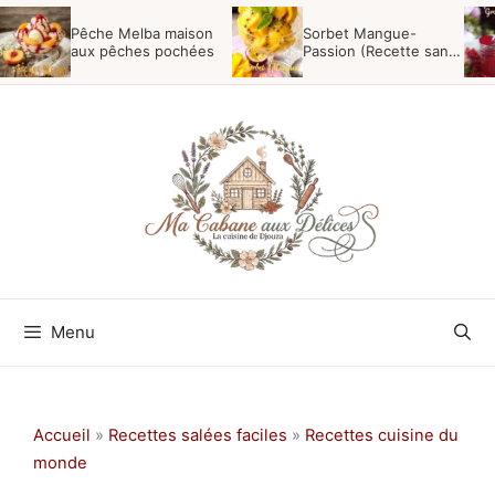
Aller
Pêche Melba maison
Sorbet Mangue-
au
aux pêches pochées
Passion (Recette sans
sorbetière)
contenu
Menu
Accueil
»
Recettes salées faciles
»
Recettes cuisine du
monde