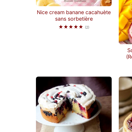
Nice cream banane cacahuète
sans sorbetière
★★★★★
(2)
S
(R