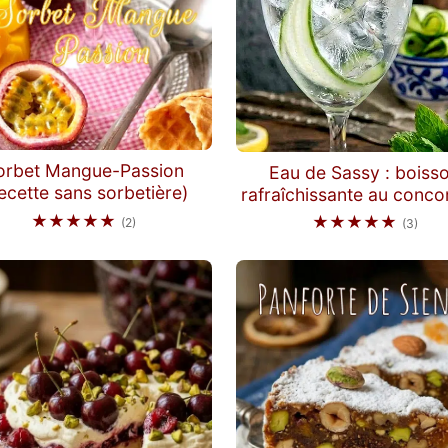
orbet Mangue-Passion
Eau de Sassy : boiss
ecette sans sorbetière)
rafraîchissante au conc
★★★★★
★★★★★
(2)
(3)