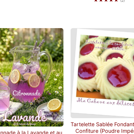
(2)
Tartelette Sablée Fondant
Confiture {Poudre Impér
onnade à la Lavande et au