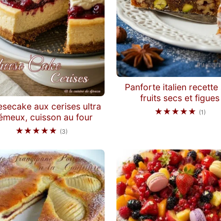
Panforte italien recette
fruits secs et figues
secake aux cerises ultra
★★★★★
(1)
émeux, cuisson au four
★★★★★
(3)