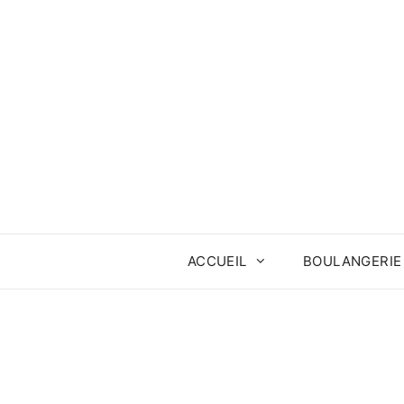
Aller
au
contenu
ACCUEIL
BOULANGERIE