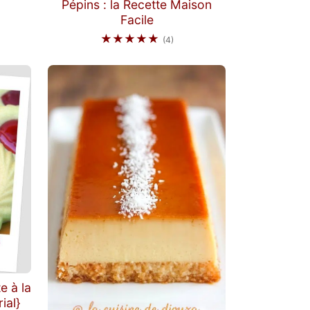
Pépins : la Recette Maison
Facile
★★★★★
(4)
e à la
ial}