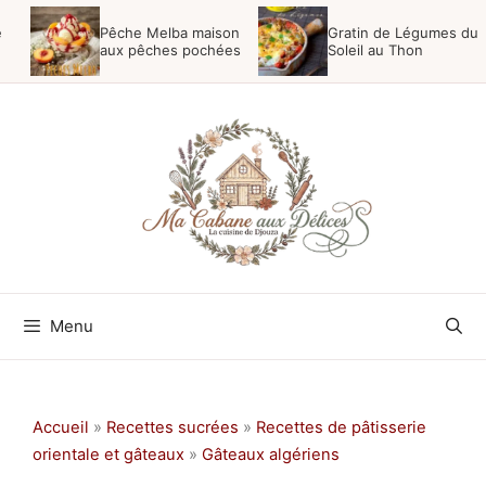
Aller
e
Pêche Melba maison
Gratin de Légumes du
au
aux pêches pochées
Soleil au Thon
contenu
Menu
Accueil
»
Recettes sucrées
»
Recettes de pâtisserie
orientale et gâteaux
»
Gâteaux algériens