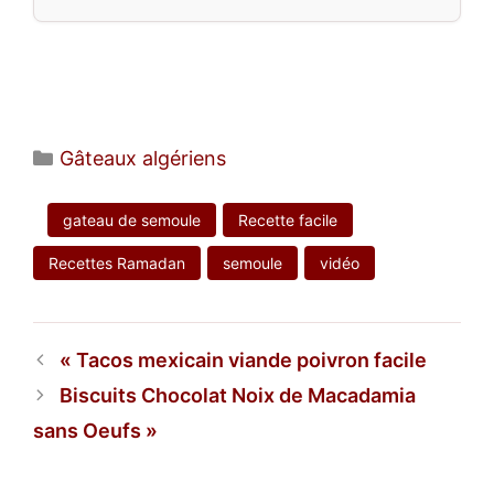
Catégories
Gâteaux algériens
gateau de semoule
Recette facile
Recettes Ramadan
semoule
vidéo
Tacos mexicain viande poivron facile
Biscuits Chocolat Noix de Macadamia
sans Oeufs