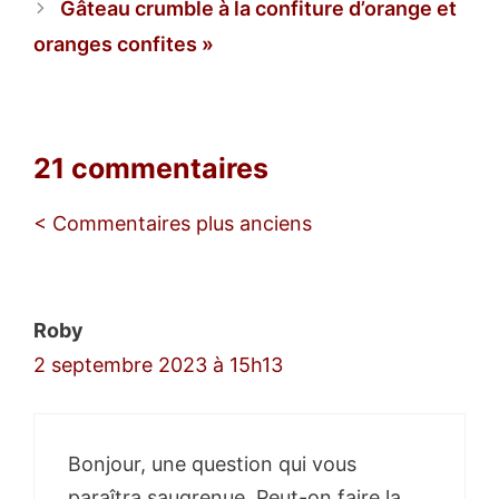
Gâteau crumble à la confiture d’orange et
oranges confites
21 commentaires
Navigation
< Commentaires plus anciens
des
commentaires
Roby
2 septembre 2023 à 15h13
Bonjour, une question qui vous
paraîtra saugrenue. Peut-on faire la