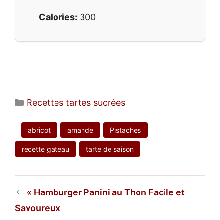
Calories:
300
Catégories
Recettes tartes sucrées
abricot
amande
Pistaches
recette gateau
tarte de saison
Hamburger Panini au Thon Facile et
Savoureux