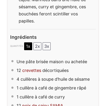
sésames, curry et gingembre, ces
bouchées feront scintiller vos
papilles.
Ingrédients
1x
2x
3x
QUANTITÉS
Une pâte brisée maison ou achetée
12
crevettes
décortiquées
4
cuillères à soupe d’huile de sésame
1
cuillère à café de gingembre râpé
1
cuillère à café de curry
12
noix de cajou SAMIA