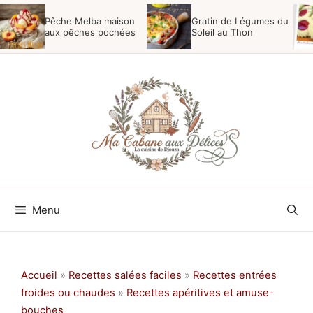
Aller
Pêche Melba maison
Gratin de Légumes du
au
aux pêches pochées
Soleil au Thon
contenu
Menu
Accueil
»
Recettes salées faciles
»
Recettes entrées
froides ou chaudes
»
Recettes apéritives et amuse-
bouches