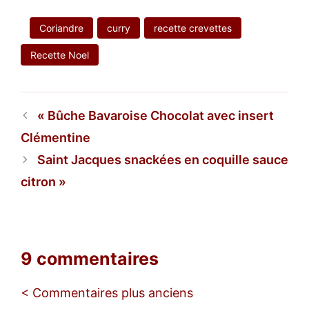
Coriandre
curry
recette crevettes
Recette Noel
Bûche Bavaroise Chocolat avec insert
Clémentine
Saint Jacques snackées en coquille sauce
citron
9 commentaires
Navigation
< Commentaires plus anciens