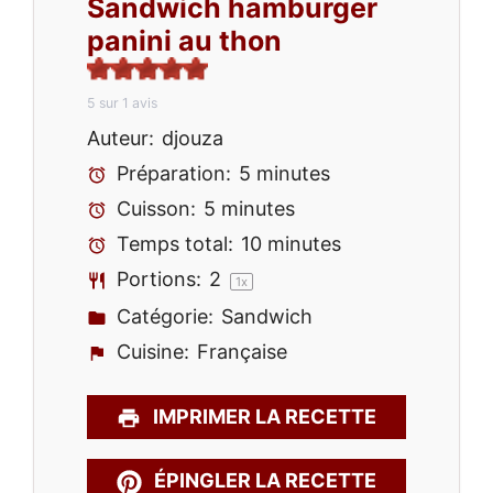
Sandwich hamburger
panini au thon
5
sur
1
avis
Auteur:
djouza
Préparation:
5 minutes
Cuisson:
5 minutes
Temps total:
10 minutes
Portions:
2
1
x
Catégorie:
Sandwich
Cuisine:
Française
IMPRIMER LA RECETTE
ÉPINGLER LA RECETTE