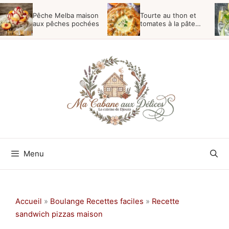
Aller
Pêche Melba maison
Tourte au thon et
au
aux pêches pochées
tomates à la pâte
feuilletée
contenu
Menu
Accueil
»
Boulange Recettes faciles
»
Recette
sandwich pizzas maison