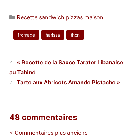
Catégories
Recette sandwich pizzas maison
fromage
harissa
thon
Recette de la Sauce Tarator Libanaise
au Tahiné
Tarte aux Abricots Amande Pistache
48 commentaires
Navigation
< Commentaires plus anciens