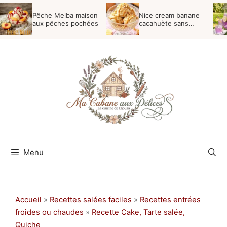
Aller
Pêche Melba maison
Nice cream banane
au
aux pêches pochées
cacahuète sans
sorbetière
contenu
Menu
Accueil
»
Recettes salées faciles
»
Recettes entrées
froides ou chaudes
»
Recette Cake, Tarte salée,
Quiche