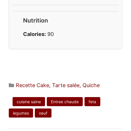
Nutrition
Calories:
90
Catégories
Recette Cake, Tarte salée, Quiche
cuisine saine
Entree chaude
feta
legumes
oeuf