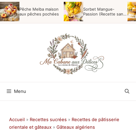
Aller
Pêche Melba maison
Sorbet Mangue-
au
aux pêches pochées
Passion (Recette sans
sorbetière)
contenu
Menu
Accueil
»
Recettes sucrées
»
Recettes de pâtisserie
orientale et gâteaux
»
Gâteaux algériens