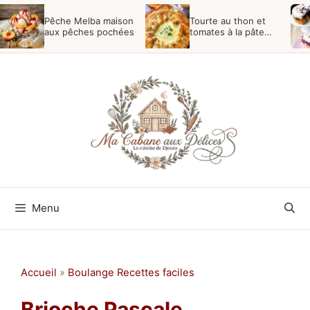
Aller
Pêche Melba maison
Tourte au thon et
au
aux pêches pochées
tomates à la pâte
feuilletée
contenu
Menu
Accueil
»
Boulange Recettes faciles
Brioche Pascale