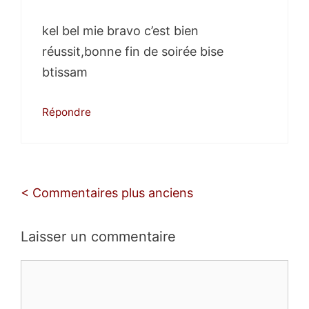
kel bel mie bravo c’est bien
réussit,bonne fin de soirée bise
btissam
Répondre
Navigation
< Commentaires plus anciens
des
commentaires
Laisser un commentaire
Commentaire