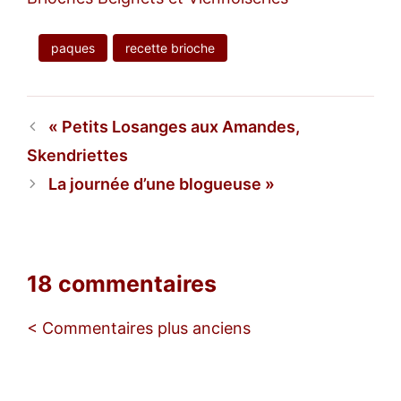
paques
recette brioche
Petits Losanges aux Amandes,
Skendriettes
La journée d’une blogueuse
18 commentaires
Navigation
< Commentaires plus anciens
des
commentaires