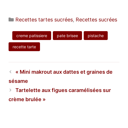
Catégories
Recettes tartes sucrées
,
Recettes sucrées
creme patissiere
pate brisee
pistache
recette tarte
Mini makrout aux dattes et graines de
sésame
Tartelette aux figues caramélisées sur
crème brulée