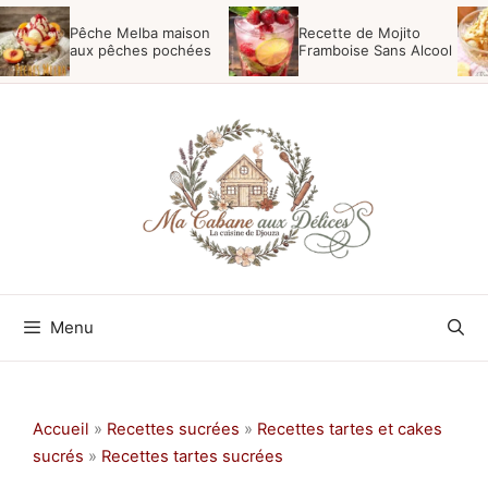
Aller
Pêche Melba maison
Recette de Mojito
au
aux pêches pochées
Framboise Sans Alcool
contenu
Menu
Accueil
»
Recettes sucrées
»
Recettes tartes et cakes
sucrés
»
Recettes tartes sucrées