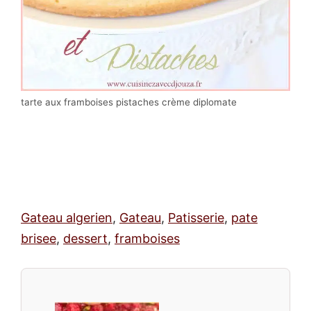
tarte aux framboises pistaches crème diplomate
Gateau algerien
,
Gateau
,
Patisserie
,
pate
brisee
,
dessert
,
framboises