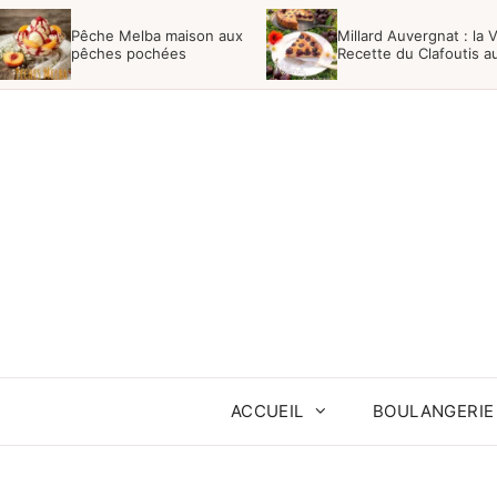
Aller
Pêche Melba maison aux
Millard Auvergnat : la V
au
pêches pochées
Recette du Clafoutis a
Cerises Noires
contenu
ACCUEIL
BOULANGERIE