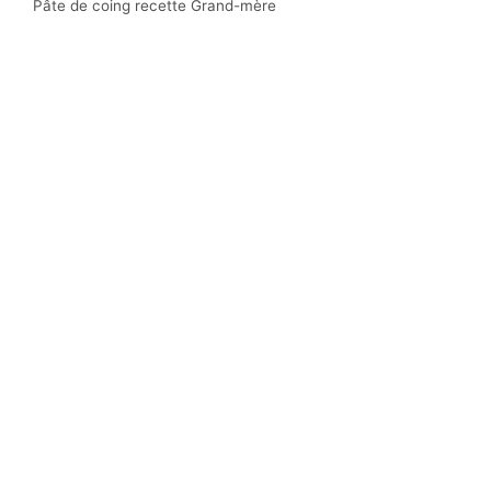
Pâte de coing recette Grand-mère