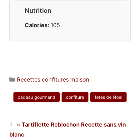
Nutrition
Calories:
105
Catégories
Recettes confitures maison
cadeau gourmand
confiture
fetes de Noel
Tartiflette Reblochon Recette sans vin
blanc