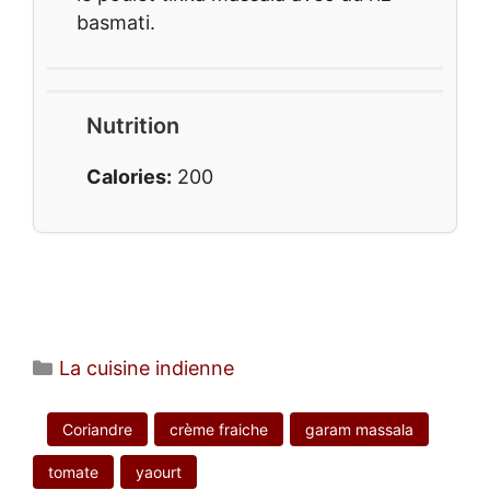
basmati.
Nutrition
Calories:
200
Catégories
La cuisine indienne
Coriandre
crème fraiche
garam massala
tomate
yaourt