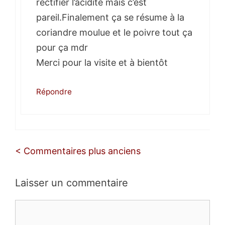
rectifier l’acidité mais c’est
pareil.Finalement ça se résume à la
coriandre moulue et le poivre tout ça
pour ça mdr
Merci pour la visite et à bientôt
Répondre
Navigation
< Commentaires plus anciens
des
commentaires
Laisser un commentaire
Commentaire