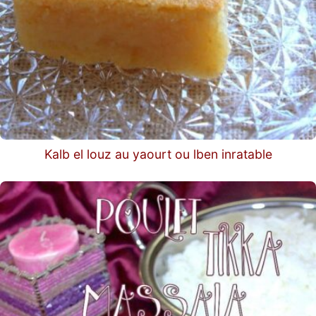
Kalb el louz au yaourt ou lben inratable