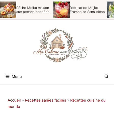
Aller
Pêche Melba maison
Recette de Mojito
au
aux pêches pochées
Framboise Sans Alcool
contenu
Menu
Accueil
»
Recettes salées faciles
»
Recettes cuisine du
monde