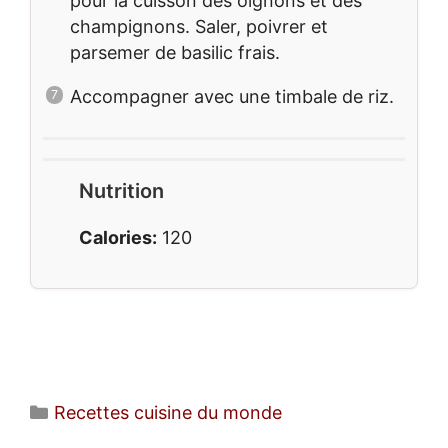
pour la cuisson des oignons et des
champignons. Saler, poivrer et
parsemer de basilic frais.
Accompagner avec une timbale de riz.
Nutrition
Calories:
120
Catégories
Recettes cuisine du monde