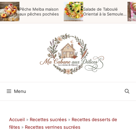
Aller
Pêche Melba maison
Salade de Taboulé
au
aux pêches pochées
Oriental à la Semoule,
Menthe et Raisins
contenu
Menu
Accueil
»
Recettes sucrées
»
Recettes desserts de
fêtes
»
Recettes verrines sucrées