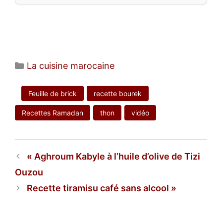
Catégories
La cuisine marocaine
Feuille de brick
recette bourek
Recettes Ramadan
thon
vidéo
Aghroum Kabyle à l’huile d’olive de Tizi
Ouzou
Recette tiramisu café sans alcool