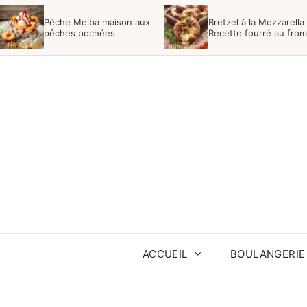
Aller
Pêche Melba maison aux
Bretzel à la Mozzarella 
au
pêches pochées
Recette fourré au fro
contenu
ACCUEIL
BOULANGERIE