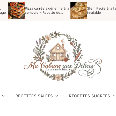
:
Pizza carrée algérienne à la
Sfenj Facile à la f
mage
semoule – Recette du
inratable
Boulanger
RECETTES SALÉES
RECETTES SUCRÉES