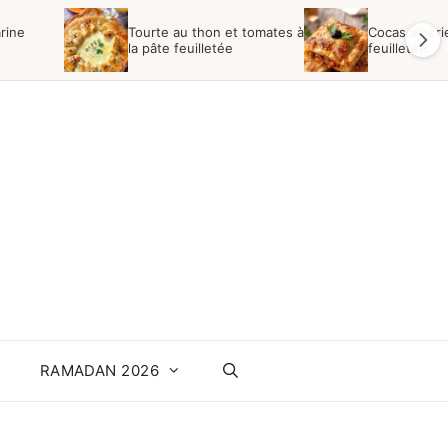
arine
Tourte au thon et tomates à
Cocas algéri
la pâte feuilletée
feuilletée
RAMADAN 2026