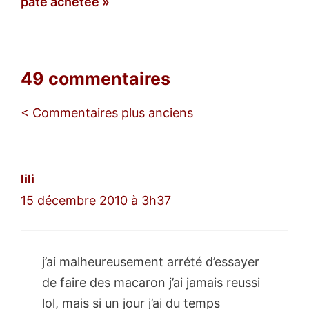
pâte achetée
49 commentaires
Navigation
< Commentaires plus anciens
des
commentaires
lili
15 décembre 2010 à 3h37
j’ai malheureusement arrété d’essayer
de faire des macaron j’ai jamais reussi
lol, mais si un jour j’ai du temps