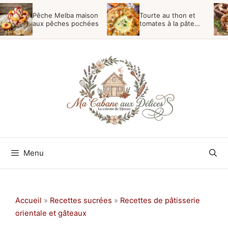
Aller
Pêche Melba maison
Tourte au thon et
au
aux pêches pochées
tomates à la pâte
feuilletée
contenu
Menu
Accueil
»
Recettes sucrées
»
Recettes de pâtisserie
orientale et gâteaux