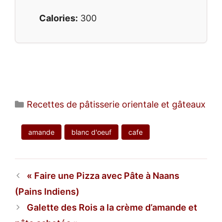
Calories:
300
Catégories
Recettes de pâtisserie orientale et gâteaux
amande
blanc d'oeuf
cafe
Faire une Pizza avec Pâte à Naans
(Pains Indiens)
Galette des Rois a la crème d’amande et