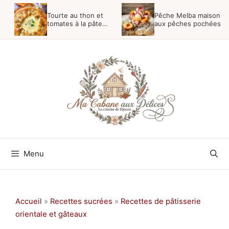
Aller
Tourte au thon et
Pêche Melba maison
au
tomates à la pâte
aux pêches pochées
feuilletée
contenu
Menu
Accueil
»
Recettes sucrées
»
Recettes de pâtisserie
orientale et gâteaux