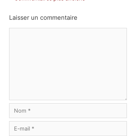
des
commentaires
Laisser un commentaire
Commentaire
Nom
E-
mail