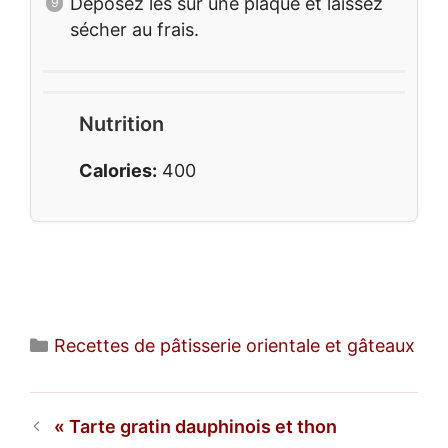
Déposez les sur une plaque et laissez
sécher au frais.
Nutrition
Calories:
400
Catégories
Recettes de pâtisserie orientale et gâteaux
Tarte gratin dauphinois et thon