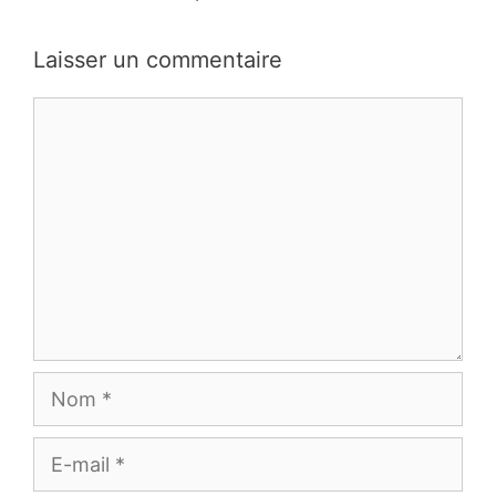
des
commentaires
Laisser un commentaire
Commentaire
Nom
E-
mail