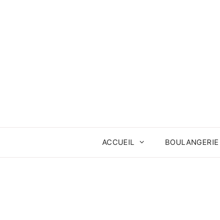
Aller
au
contenu
ACCUEIL
BOULANGERIE