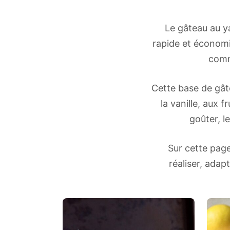
Le gâteau au ya
rapide et économiq
comm
Cette base de gât
la vanille, aux f
goûter, l
Sur cette page
réaliser, adap