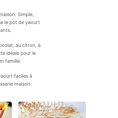
 maison. Simple,
se le pot de yaourt
ants.
olat, au citron, à
tte idéale pour le
n famille.
aourt faciles à
isserie maison.