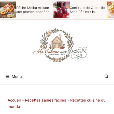
Aller
Pêche Melba maison
Confiture de Groseille
au
aux pêches pochées
Sans Pépins : la
Recette Maison Facile
contenu
Menu
Accueil
»
Recettes salées faciles
»
Recettes cuisine du
monde