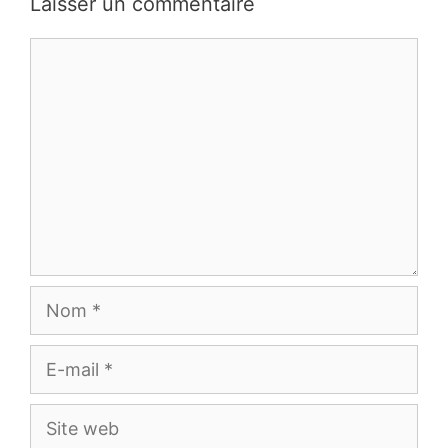
Laisser un commentaire
Commentaire
Nom
E-
mail
Site
web