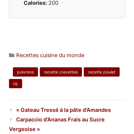
Calories:
200
Catégories
Recettes cuisine du monde
poivrons
recette crevettes
recette poulet
riz
Gateau Tressé à la pâte d’Amandes
Carpaccio d’Ananas Frais au Sucre
Vergeoise