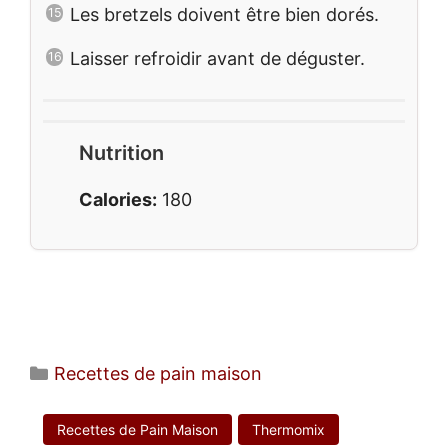
Les bretzels doivent être bien dorés.
Laisser refroidir avant de déguster.
Nutrition
Calories:
180
Catégories
Recettes de pain maison
Recettes de Pain Maison
Thermomix