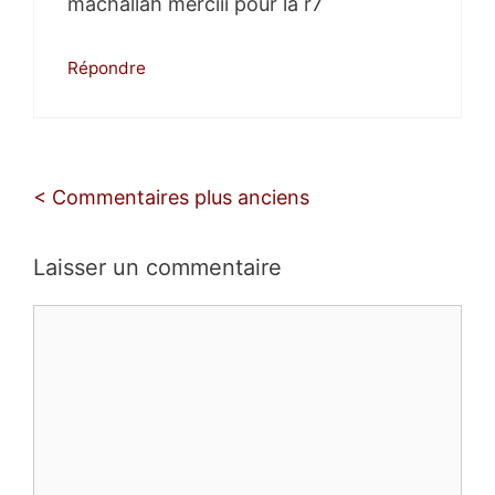
machallah merciii pour la r7
Répondre
Navigation
< Commentaires plus anciens
des
commentaires
Laisser un commentaire
Commentaire