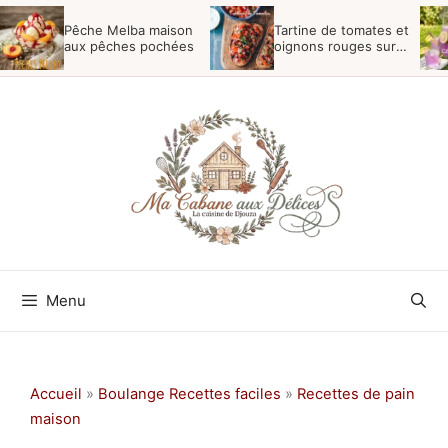
Aller
Pêche Melba maison
Tartine de tomates et
au
aux pêches pochées
oignons rouges sur
pain de campagne
contenu
Menu
Accueil
»
Boulange Recettes faciles
»
Recettes de pain
maison