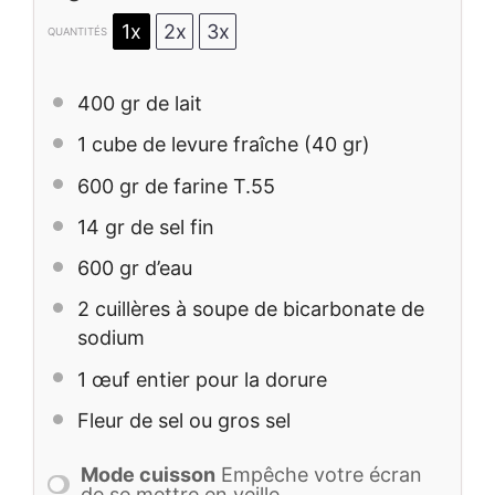
1x
2x
3x
QUANTITÉS
400
gr de lait
1
cube de levure fraîche (
40
gr)
600
gr de farine T.55
14
gr de sel fin
600
gr d’eau
2
cuillères à soupe de bicarbonate de
sodium
1
œuf entier pour la dorure
Fleur de sel ou gros sel
Mode cuisson
Empêche votre écran
de se mettre en veille