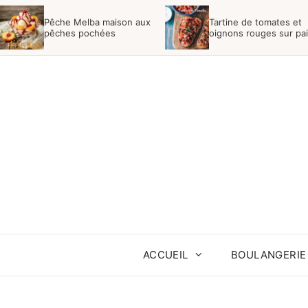
Aller
Pêche Melba maison aux
Tartine de tomates et
au
pêches pochées
oignons rouges sur pa
campagne
contenu
ACCUEIL
BOULANGERIE