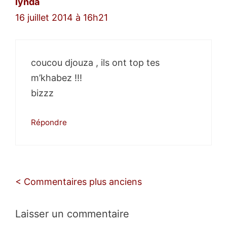
lynda
16 juillet 2014 à 16h21
coucou djouza , ils ont top tes
m’khabez !!!
bizzz
Répondre
Navigation
< Commentaires plus anciens
des
commentaires
Laisser un commentaire