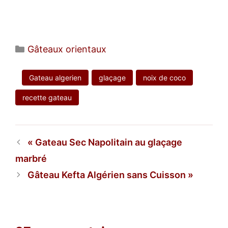
Catégories
Gâteaux orientaux
Gateau algerien
glaçage
noix de coco
recette gateau
Gateau Sec Napolitain au glaçage
marbré
Gâteau Kefta Algérien sans Cuisson