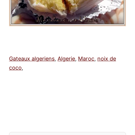
Gateaux algeriens
,
Algerie
,
Maroc
,
noix de
coco
,