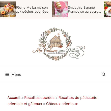
Aller
Pêche Melba maison
Smoothie Banane
au
aux pêches pochées
Framboise au sucre
vergeoise
contenu
Menu
Accueil
»
Recettes sucrées
»
Recettes de pâtisserie
orientale et gâteaux
»
Gâteaux orientaux