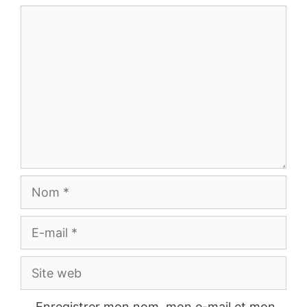
Commentaire
Nom
E-
mail
Site
web
Enregistrer mon nom, mon e-mail et mon