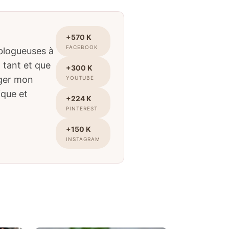
+570 K
FACEBOOK
 blogueuses à
t tant et que
+300 K
ager mon
YOUTUBE
ique et
+224 K
PINTEREST
+150 K
INSTAGRAM