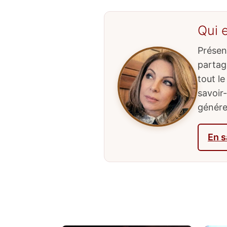
Qui 
Présent
partage
tout l
savoir
génére
En s