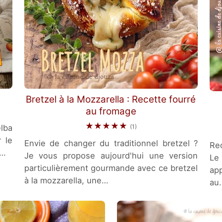
Bretzel à la Mozzarella : Recette fourré
au fromage
★★★★★
lba
(1)
 le
Envie de changer du traditionnel bretzel ?
Rec
a…
Je vous propose aujourd'hui une version
Le
particulièrement gourmande avec ce bretzel
app
à la mozzarella, une…
au