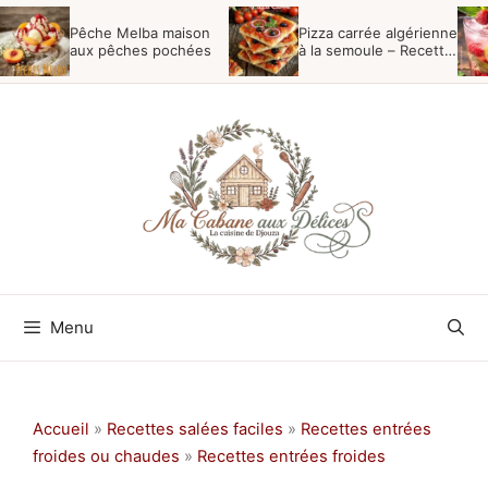
Aller
Pêche Melba maison
Pizza carrée algérienne
au
aux pêches pochées
à la semoule – Recette
du Boulanger
contenu
Menu
Accueil
»
Recettes salées faciles
»
Recettes entrées
froides ou chaudes
»
Recettes entrées froides