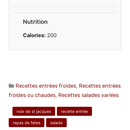
Nutrition
Calories:
200
Catégories
Recettes entrées froides
,
Recettes entrées
froides ou chaudes
,
Recettes salades variées
noix de st jacques
recette entrée
repas de fetes
salade