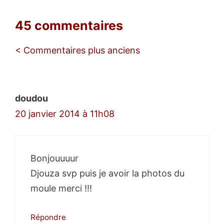
45 commentaires
Navigation
< Commentaires plus anciens
des
commentaires
doudou
20 janvier 2014 à 11h08
Bonjouuuur
Djouza svp puis je avoir la photos du
moule merci !!!
Répondre