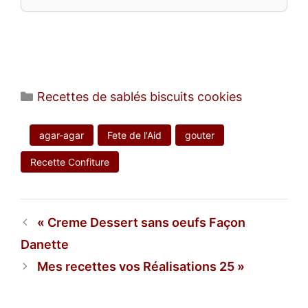
Catégories
Recettes de sablés biscuits cookies
agar-agar
Fete de l'Aid
gouter
Recette Confiture
Creme Dessert sans oeufs Façon
Danette
Mes recettes vos Réalisations 25