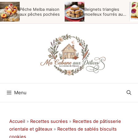
Aller
Pêche Melba maison
Beignets triangles
au
aux pêches pochées
moelleux fourrés au
nutella
contenu
Menu
Accueil
»
Recettes sucrées
»
Recettes de pâtisserie
orientale et gâteaux
»
Recettes de sablés biscuits
cookies