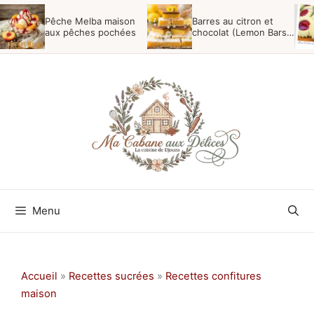
Aller
Pêche Melba maison
Barres au citron et
au
aux pêches pochées
chocolat (Lemon Bars
gourmandes)
contenu
Menu
Accueil
»
Recettes sucrées
»
Recettes confitures
maison