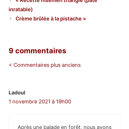
Recette msemen triangle (pâte
inratable)
Crème brûlée à la pistache
9 commentaires
Navigation
< Commentaires plus anciens
des
commentaires
Ladoul
1 novembre 2021 à 19h00
Après une balade en forêt, nous avons