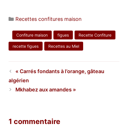
Catégories
Recettes confitures maison
Confiture maison
figues
Recette Confiture
recette figues
Recettes au Miel
Carrés fondants à l’orange, gâteau
algérien
Mkhabez aux amandes
1 commentaire