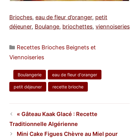
Brioches
,
eau de fleur d’oranger
,
petit
déjeuner
,
Boulange
,
briochettes
,
viennoiseries
Catégories
Recettes Brioches Beignets et
Viennoiseries
Boulangerie
eau de fleur d'oranger
petit déjeuner
recette brioche
Gâteau Kaak Glacé : Recette
Traditionnelle Algérienne
Mini Cake Figues Chèvre au Miel pour