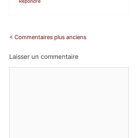
Répondre
Navigation
< Commentaires plus anciens
des
commentaires
Laisser un commentaire
Commentaire