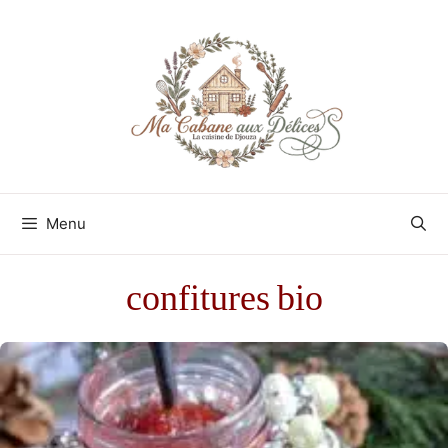
Aller
au
contenu
Menu
confitures bio