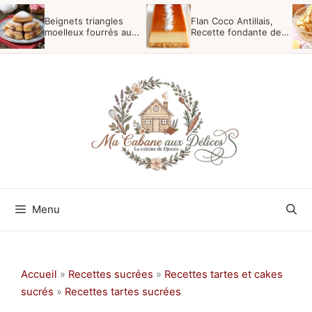
Aller
Beignets triangles
Flan Coco Antillais,
au
moelleux fourrés au
Recette fondante des
nutella
Antilles
contenu
Menu
Accueil
»
Recettes sucrées
»
Recettes tartes et cakes
sucrés
»
Recettes tartes sucrées