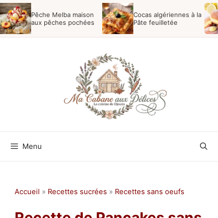
Aller
Pêche Melba maison
Cocas algériennes à la
au
aux pêches pochées
Pâte feuilletée
contenu
Menu
Accueil
»
Recettes sucrées
»
Recettes sans oeufs
Recette de Pancakes sans